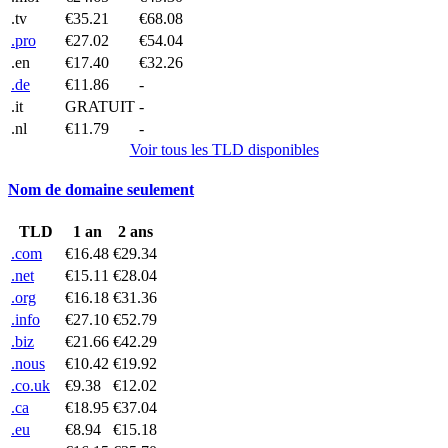
.tv
€35.21
€68.08
.pro
€27.02
€54.04
.en
€17.40
€32.26
.de
€11.86
-
.it
GRATUIT
-
.nl
€11.79
-
Voir tous les TLD disponibles
Nom de domaine seulement
TLD
1 an
2 ans
.com
€16.48
€29.34
.net
€15.11
€28.04
.org
€16.18
€31.36
.info
€27.10
€52.79
.biz
€21.66
€42.29
.nous
€10.42
€19.92
.co.uk
€9.38
€12.02
.ca
€18.95
€37.04
.eu
€8.94
€15.18