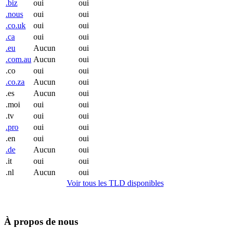
.biz
oui
oui
.nous
oui
oui
.co.uk
oui
oui
.ca
oui
oui
.eu
Aucun
oui
.com.au
Aucun
oui
.co
oui
oui
.co.za
Aucun
oui
.es
Aucun
oui
.moi
oui
oui
.tv
oui
oui
.pro
oui
oui
.en
oui
oui
.de
Aucun
oui
.it
oui
oui
.nl
Aucun
oui
Voir tous les TLD disponibles
À propos de nous