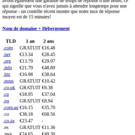
avons également une garantie de temps de réponse d'une heure, ce
qui signifie que vous n'avez jamais à attendre longtemps pour une
réponse - un contrôle récent montre que notre taux de réponse
moyen est de 15 minutes!
Nom de domaine + Hébergement
TLD
1 an
2 ans
.com
GRATUIT
€16.48
.net
€13.34
€28.45
.org
€13.79
€29.97
.info
€21.79
€48.89
.biz
€16.98
€38.64
.nous
GRATUIT
€10.42
.co.uk
GRATUIT
€9.38
.ca
€18.95
€37.04
.eu
GRATUIT
€8.94
.com.au
€16.15
€35.70
.co
€38.18
€68.56
.co.za
€23.47
-
.es
GRATUIT
€11.36
.moi
€24.65
€49.30