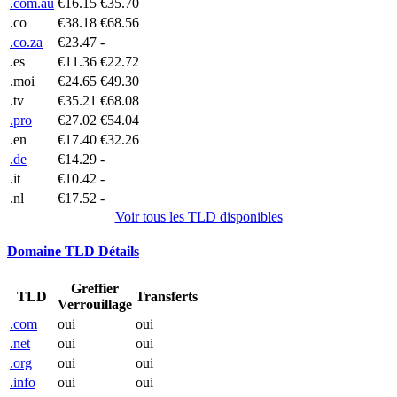
.com.au
€16.15
€35.70
.co
€38.18
€68.56
.co.za
€23.47
-
.es
€11.36
€22.72
.moi
€24.65
€49.30
.tv
€35.21
€68.08
.pro
€27.02
€54.04
.en
€17.40
€32.26
.de
€14.29
-
.it
€10.42
-
.nl
€17.52
-
Voir tous les TLD disponibles
Domaine TLD Détails
Greffier
TLD
Transferts
Verrouillage
.com
oui
oui
.net
oui
oui
.org
oui
oui
.info
oui
oui