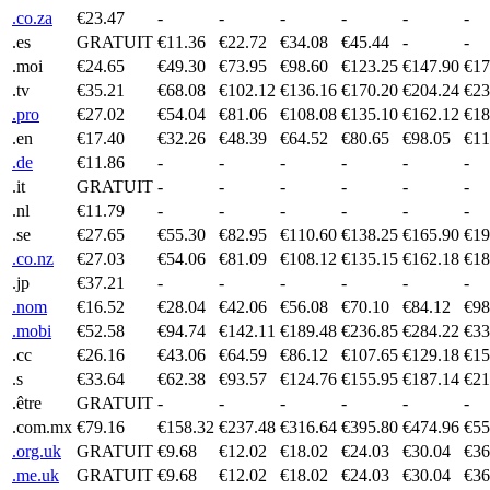
.co.za
€23.47
-
-
-
-
-
-
.es
GRATUIT
€11.36
€22.72
€34.08
€45.44
-
-
.moi
€24.65
€49.30
€73.95
€98.60
€123.25
€147.90
€17
.tv
€35.21
€68.08
€102.12
€136.16
€170.20
€204.24
€23
.pro
€27.02
€54.04
€81.06
€108.08
€135.10
€162.12
€18
.en
€17.40
€32.26
€48.39
€64.52
€80.65
€98.05
€11
.de
€11.86
-
-
-
-
-
-
.it
GRATUIT
-
-
-
-
-
-
.nl
€11.79
-
-
-
-
-
-
.se
€27.65
€55.30
€82.95
€110.60
€138.25
€165.90
€19
.co.nz
€27.03
€54.06
€81.09
€108.12
€135.15
€162.18
€18
.jp
€37.21
-
-
-
-
-
-
.nom
€16.52
€28.04
€42.06
€56.08
€70.10
€84.12
€98
.mobi
€52.58
€94.74
€142.11
€189.48
€236.85
€284.22
€33
.cc
€26.16
€43.06
€64.59
€86.12
€107.65
€129.18
€15
.s
€33.64
€62.38
€93.57
€124.76
€155.95
€187.14
€21
.être
GRATUIT
-
-
-
-
-
-
.com.mx
€79.16
€158.32
€237.48
€316.64
€395.80
€474.96
€55
.org.uk
GRATUIT
€9.68
€12.02
€18.02
€24.03
€30.04
€36
.me.uk
GRATUIT
€9.68
€12.02
€18.02
€24.03
€30.04
€36