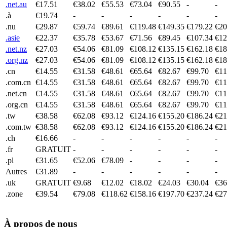
.net.au
€17.51
€38.02
€55.53
€73.04
€90.55
-
-
.à
€19.74
-
-
-
-
-
-
.nu
€29.87
€59.74
€89.61
€119.48
€149.35
€179.22
€20
.asie
€22.37
€35.78
€53.67
€71.56
€89.45
€107.34
€12
.net.nz
€27.03
€54.06
€81.09
€108.12
€135.15
€162.18
€18
.org.nz
€27.03
€54.06
€81.09
€108.12
€135.15
€162.18
€18
.cn
€14.55
€31.58
€48.61
€65.64
€82.67
€99.70
€11
.com.cn
€14.55
€31.58
€48.61
€65.64
€82.67
€99.70
€11
.net.cn
€14.55
€31.58
€48.61
€65.64
€82.67
€99.70
€11
.org.cn
€14.55
€31.58
€48.61
€65.64
€82.67
€99.70
€11
.tw
€38.58
€62.08
€93.12
€124.16
€155.20
€186.24
€21
.com.tw
€38.58
€62.08
€93.12
€124.16
€155.20
€186.24
€21
.ch
€16.66
-
-
-
-
-
-
.fr
GRATUIT
-
-
-
-
-
-
.pl
€31.65
€52.06
€78.09
-
-
-
-
Autres
€31.89
-
-
-
-
-
-
.uk
GRATUIT
€9.68
€12.02
€18.02
€24.03
€30.04
€36
.zone
€39.54
€79.08
€118.62
€158.16
€197.70
€237.24
€27
À propos de nous