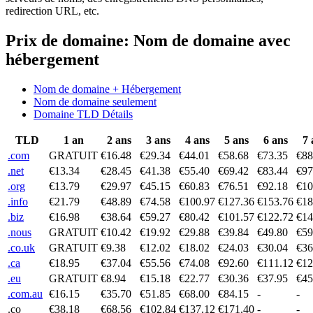
redirection URL, etc.
Prix de domaine: Nom de domaine avec
hébergement
Nom de domaine + Hébergement
Nom de domaine seulement
Domaine TLD Détails
TLD
1 an
2 ans
3 ans
4 ans
5 ans
6 ans
7 
.com
GRATUIT
€16.48
€29.34
€44.01
€58.68
€73.35
€88
.net
€13.34
€28.45
€41.38
€55.40
€69.42
€83.44
€97
.org
€13.79
€29.97
€45.15
€60.83
€76.51
€92.18
€10
.info
€21.79
€48.89
€74.58
€100.97
€127.36
€153.76
€18
.biz
€16.98
€38.64
€59.27
€80.42
€101.57
€122.72
€14
.nous
GRATUIT
€10.42
€19.92
€29.88
€39.84
€49.80
€59
.co.uk
GRATUIT
€9.38
€12.02
€18.02
€24.03
€30.04
€36
.ca
€18.95
€37.04
€55.56
€74.08
€92.60
€111.12
€12
.eu
GRATUIT
€8.94
€15.18
€22.77
€30.36
€37.95
€45
.com.au
€16.15
€35.70
€51.85
€68.00
€84.15
-
-
.co
€38.18
€68.56
€102.84
€137.12
€171.40
-
-